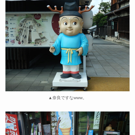
▲奈良ですなwww。